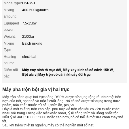
Model type:
DSPM-1
Mixing
400-600kg/batch
amount:
Equipped
7.5-15kw
power:
Weight:
2100kg
Mixing
Batch mixing
Type:
Heating
electrical
source:
Máy xay sinh tố trục đôi
Máy xay sinh tố có cánh 15KW
Điểm nổi
,
,
Bột gia vị Máy trộn có cánh khuấy đôi trục
bật:
Máy pha trộn bột gia vị hai trục
Máy trộn cánh quạt hai trục dòng DSPM được sử dụng rộng rãi như một hỗn
hợp của bột, hạt nhỏ và một ít chất lỏng. Nó có thể được sử dụng trong thực
phẩm, hóa chất, thuốc trừ sâu, thức ăn, pin, vv
Đây là một thiết bị trộn cao cấp, phù hợp để trộn vật liệu có kích thước khác
nhau với trọng lượng đặc biệt khác nhau, tỷ lệ công thức và đồng nhất trộn.
Nếu tỷ lệ đạt 1: 1000 ~ 5000 hoặc cao hơn, nó có thể là một lựa chọn thay thế
tốt.
Sau khi thêm thiết bị nghiền, máy có thể nghiền một số hạt.