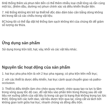
6Hệ thống thêm và phun tiên tiến có thể thêm nhiều loại chất lỏng và rắn cùng
một lúc, (thêm dầu, đường vv) phun chính xác và điều khiển thuận tiện.
7. Hệ thống không khí trở lại thiết kế độc đáo đảm bảo cân bằng dòng không
khí trong tất cả các chiều trong vật liệu.
8Chúng tôi có thể lắp đặt hệ thống làm sạch không khí của chúng tôi để giảm
số lượng dư thừa.
Ứng dụng sản phẩm
Sử dụng trong trộn bột, hạt, vảy, khối và các vật liệu khác.
Nguyên tắc hoạt động của sản phẩm
1. hai trục pha pha trộn là với 2 trục pha ngang; có pha trộn trên mỗi trục;
2. với các thiết bị được điều khiển, hai trục cánh quạt chuyển giao và patho-
occlusion.
3. Thiết bị điều khiển làm cho chèo quay nhanh; chèo quay tạo ra lực ly tâm
trong vòng quay tốc độ cao, đổ vật liệu vào phần trên trong thùng,sau đó vật
liệu rơi xuống (đỉnh của vật liệu là trong cái gọi là trạng thái không trọng lực tức
thời). Động bởi các lưỡi dao, vật liệu được trộn qua lại; cũng cắt và tách bởi
không gian lưới giữa hai trục; nhanh chóng và đồng đều trộn.