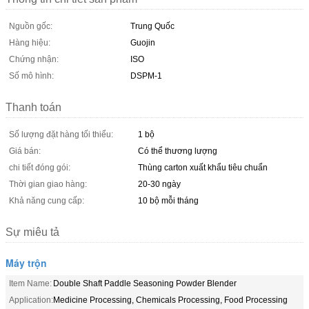
Nguồn gốc:
Trung Quốc
Hàng hiệu:
Guojin
Chứng nhận:
ISO
Số mô hình:
DSPM-1
Thanh toán
Số lượng đặt hàng tối thiểu:
1 bộ
Giá bán:
Có thể thương lượng
chi tiết đóng gói:
Thùng carton xuất khẩu tiêu chuẩn
Thời gian giao hàng:
20-30 ngày
Khả năng cung cấp:
10 bộ mỗi tháng
Sự miêu tả
Máy trộn
Item Name:
Double Shaft Paddle Seasoning Powder Blender
Application:
Medicine Processing, Chemicals Processing, Food Processing