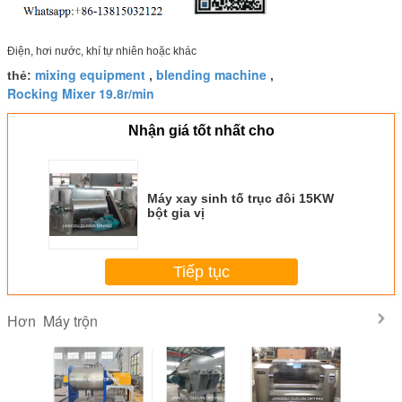
Điện, hơi nước, khí tự nhiên hoặc khác
mixing equipment
blending machine
thẻ:
,
,
Rocking Mixer 19.8r/min
Nhận giá tốt nhất cho
Máy xay sinh tố trục đôi 15KW
bột gia vị
Tiếp tục
Máy trộn
Hơn