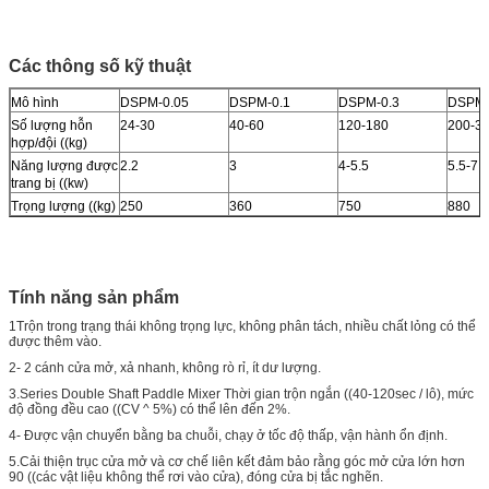
Các thông số kỹ thuật
Mô hình
DSPM-0.05
DSPM-0.1
DSPM-0.3
DSPM-
Số lượng hỗn
24-30
40-60
120-180
200-3
hợp/đội ((kg)
Năng lượng được
2.2
3
4-5.5
5.5-7.5
trang bị ((kw)
Trọng lượng ((kg)
250
360
750
880
Tính năng sản phẩm
1Trộn trong trạng thái không trọng lực, không phân tách, nhiều chất lỏng có thể
được thêm vào.
2- 2 cánh cửa mở, xả nhanh, không rò rỉ, ít dư lượng.
3.Series Double Shaft Paddle Mixer Thời gian trộn ngắn ((40-120sec / lô), mức
độ đồng đều cao ((CV ^ 5%) có thể lên đến 2%.
4- Được vận chuyển bằng ba chuỗi, chạy ở tốc độ thấp, vận hành ổn định.
5.Cải thiện trục cửa mở và cơ chế liên kết đảm bảo rằng góc mở cửa lớn hơn
90 ((các vật liệu không thể rơi vào cửa), đóng cửa bị tắc nghẽn.