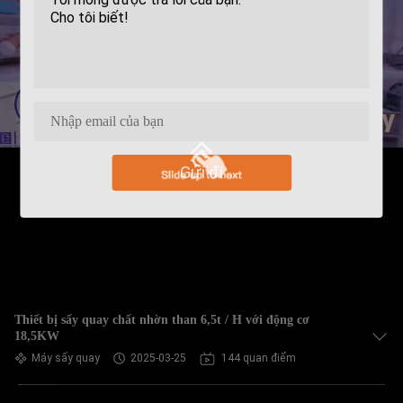
Gửi đi
Thiết bị sấy quay chất nhờn than 6,5t / H với động cơ
18,5KW
Máy sấy quay
2025-03-25
144 quan điểm