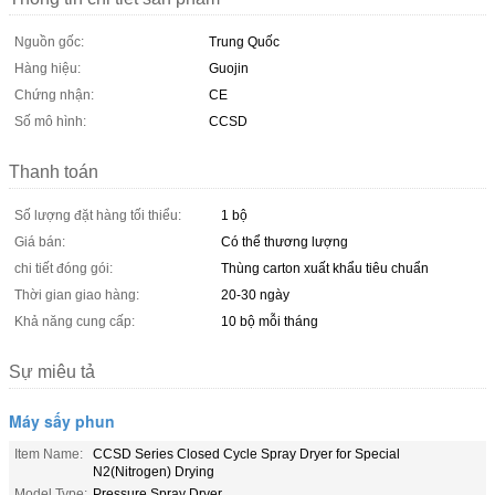
Nguồn gốc:
Trung Quốc
Hàng hiệu:
Guojin
Chứng nhận:
CE
Số mô hình:
CCSD
Thanh toán
Số lượng đặt hàng tối thiểu:
1 bộ
Giá bán:
Có thể thương lượng
chi tiết đóng gói:
Thùng carton xuất khẩu tiêu chuẩn
Thời gian giao hàng:
20-30 ngày
Khả năng cung cấp:
10 bộ mỗi tháng
Sự miêu tả
Máy sấy phun
Item Name:
CCSD Series Closed Cycle Spray Dryer for Special
N2(Nitrogen) Drying
Model Type:
Pressure Spray Dryer