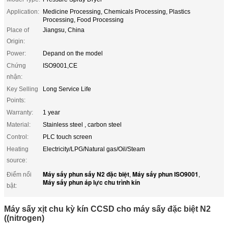
Application:
Medicine Processing, Chemicals Processing, Plastics
Processing, Food Processing
Place of
Jiangsu, China
Origin:
Power:
Depand on the model
Chứng
ISO9001,CE
nhận:
Key Selling
Long Service Life
Points:
Warranty:
1 year
Material:
Stainless steel , carbon steel
Control:
PLC touch screen
Heating
Electricity/LPG/Natural gas/Oil/Steam
source:
Máy sấy phun sấy N2 đặc biệt
Máy sấy phun ISO9001
Điểm nổi
,
,
Máy sấy phun áp lực chu trình kín
bật:
Máy sấy xịt chu kỳ kín CCSD cho máy sấy đặc biệt N2
((nitrogen)