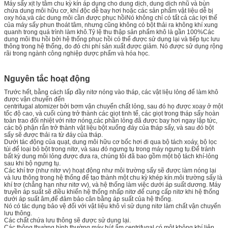
Máy sấy xịt ly tâm chu kỳ kín áp dụng cho dung dịch, dung dịch nhũ và bùn
chứa dung môi hữu cơ, khí độc dễ bay hơi hoặc các sản phẩm vật liệu dễ bị
oxy hóa,và các dung môi cần được phục hồiNó không chỉ có tất cả các lợi thế
của máy sấy phun thoát tâm, nhưng cũng không có bột thải ra không khí xung
quanh trong quá trình làm khô.Tỷ lệ thu thập sản phẩm khô là gần 100%Các
dung môi thu hồi bởi hệ thống phục hồi có thể được sử dụng lại và tiếp tục lưu
thông trong hệ thống, do đó chi phí sản xuất được giảm. Nó được sử dụng rộng
rãi trong ngành công nghiệp dược phẩm và hóa học.
Nguyên tắc hoạt động
Trước hết, bằng cách lấp đầy nitơ nóng vào tháp, các vật liệu lỏng để làm khô
được vận chuyển đến
centrifugal atomizer bởi bơm vận chuyển chất lỏng, sau đó họ được xoay ở một
tốc độ cao, và cuối cùng trở thành các giọt tinh tế, các giọt trong tháp sấy hoàn
toàn trao đổi nhiệt với nitơ nóng,các phần lỏng đã được bay hơi ngay lập tức,
các bộ phận rắn trở thành vật liệu bột xuống đáy của tháp sấy, và sau đó bột
sấy sẽ được thải ra từ đáy của tháp.
Dưới tác động của quạt, dung môi hữu cơ bốc hơi đi qua bộ tách xoáy, bộ lọc
túi để loại bỏ bột trong nitơ, và sau đó ngưng tụ trong máy ngưng tụ.Để tránh
bất kỳ dung môi lỏng được đưa ra, chúng tôi đã bao gồm một bộ tách khí-lỏng
sau khi bộ ngưng tụ.
Các khí trơ (như nitơ vv) hoạt động như môi trường sấy sẽ được làm nóng lại
và lưu thông trong hệ thống để tạo thành một chu kỳ khép kín.môi trường sấy là
khí trơ (chẳng hạn như nitơ vv), và hệ thống làm việc dưới áp suất dương. Máy
truyền áp suất sẽ điều khiển hệ thống nhấp nitơ để cung cấp nitơ khi hệ thống
dưới áp suất âm,để đảm bảo cân bằng áp suất của hệ thống.
Nó có tác dụng bảo vệ đối với vật liệu khô vì sử dụng nitơ làm chất vận chuyển
lưu thông.
Các chất chứa lưu thông sẽ được sử dụng lại.
Các thông thường bình thường máy hút ẩm centrifugal có một không khí liên