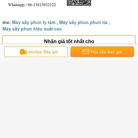
Máy sấy phun ly tâm
Máy sấy phun phun tia
thẻ:
,
,
Máy sấy phun hiệu suất cao
Nhận giá tốt nhất cho
WhatsApp Bây giờ
Yêu cầu báo giá
Máy sấy phun chu trình kín CCSD
để làm khô N2 đặc biệt
Tiếp tục
Máy sấy phun
Hơn