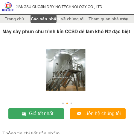
JIANGSU GUOJIN DRYING TECHNOLOGY CO., LTD
Trang chủ
Các sản phẩm
Về chúng tôi
Tham quan nhà máy
>>
Máy sấy phun chu trình kín CCSD để làm khô N2 đặc biệt
Giá tốt nhất
Liên hệ chúng tôi
Thông tin chi tiết sản phẩm