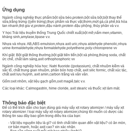
Ứng dụng
Ngành công nghiệp thực phẩm:bột sữa béo,protein,bột sữa bột,bột thay thế
sữa,trắng trứng ((yến trứng),thực phẩm và thực vật,thơm,mứt gà,cà phê,trà hòa
tan nhanh,thịt gia vị,protein,đậu nành,protein đậu phộng, thủy phân và v.v.
Y học:Trái liệu truyền thống Trung Quốc chiết xuất,bột mỡ,nấm men,vitamin,
kháng sinh,amylase,lipase v.v.
Nhựa và nhựa: AB,ABS emulsion,nhựa axit uric,nhựa aldehyde phenolic,nhựa
urine-formaldehyde,nhựa formaldehyde,polyethene,poly-chloroprene vv
Khí giặt: Bột giặt thông thường,bột giặt tiên tiến,bột xà phòng,thùng soda, chất
ức chế, chất làm sáng,axit orthophosphoric vv
Ngành công nghiệp hóa học: Natri fluoride ((potassium), chất nhuộm kiềm và
sắc tố, chất trung gian nhuộm, phân bón hợp chất, axit silic formic, chất xúc tác,
chất axit lưu huỳnh, axit amin,carbon trắng và vân vân.
Gốm:oxit nhôm, vật liệu gạch gốm,oxit magiê,talc v.v.
Các loại khác: Calmogastrin, hime cloride, axit stearic và thuốc xịt làm mát.
Thông báo đặc biệt
Để có thể trích dẫn cho bạn đúng giá máy sấy xịt rotary atomizer / máy sấy xịt
rotary atomizer / loại máy sấy xịt rotary atomizer,chúng tôi muốn có được các
thông tin sau đây bao gồm trong điều tra của bạn:
- Vật liệu nguyên liệu là gì? có tính chất liên quan đến vật liệu? có ăn mòn,
cơ bản mạnh, hoặc axit cao? xin xác nhận.
- Bạn cần công suất mỗi giờ bao nhiêu (kg/h)?