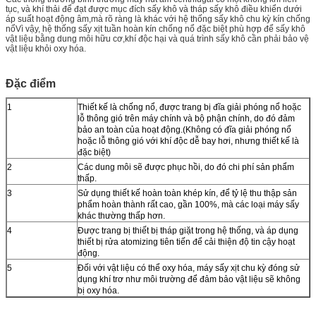
tục, và khí thải để đạt được mục đích sấy khô và tháp sấy khô điều khiển dưới
áp suất hoạt động âm,mà rõ ràng là khác với hệ thống sấy khô chu kỳ kín chống
nổVì vậy, hệ thống sấy xịt tuần hoàn kín chống nổ đặc biệt phù hợp để sấy khô
vật liệu bằng dung môi hữu cơ,khí độc hại và quá trình sấy khô cần phải bảo vệ
vật liệu khỏi oxy hóa.
Đặc điểm
1
Thiết kế là chống nổ, được trang bị đĩa giải phóng nổ hoặc
lỗ thông gió trên máy chính và bộ phận chính, do đó đảm
bảo an toàn của hoạt động.(Không có đĩa giải phóng nổ
hoặc lỗ thông gió với khí độc dễ bay hơi, nhưng thiết kế là
đặc biệt)
2
Các dung môi sẽ được phục hồi, do đó chi phí sản phẩm
thấp.
3
Sử dụng thiết kế hoàn toàn khép kín, để tỷ lệ thu thập sản
phẩm hoàn thành rất cao, gần 100%, mà các loại máy sấy
khác thường thấp hơn.
4
Được trang bị thiết bị tháp giặt trong hệ thống, và áp dụng
thiết bị rửa atomizing tiên tiến để cải thiện độ tin cậy hoạt
động.
5
Đối với vật liệu có thể oxy hóa, máy sấy xịt chu kỳ đóng sử
dụng khí trơ như môi trường để đảm bảo vật liệu sẽ không
bị oxy hóa.